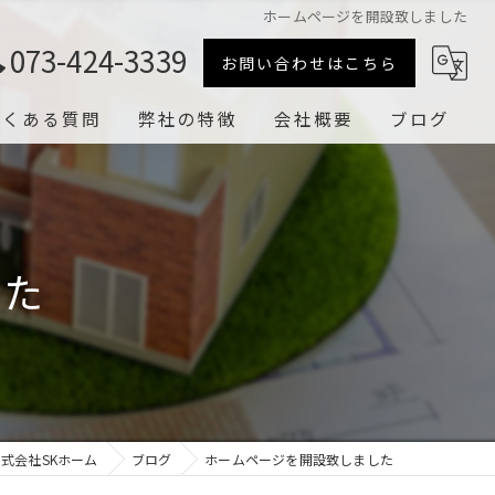
ホームページを開設致しました
073-424-3339
お問い合わせはこちら
よくある質問
弊社の特徴
会社概要
ブログ
キッチン
漫画特集
浴室
した
トイレ
岩出市のリフォーム
海南市のリフォーム
式会社SKホーム
ブログ
ホームページを開設致しました