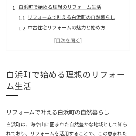
白浜町で始める理想のリフォーム生活
リフォームで叶える白浜町の自然暮らし
中古住宅リフォームの魅力と始め方
一軒家リフォームがもたらす安心の空間
和歌山県西牟婁郡中古物件選びのコツ
格安中古住宅でリフォームを賢く実践
海が見える中古住宅をリフォームで快適空間に
白浜町で始める理想のリフォー
海が見える中古住宅リフォームの魅力
ム生活
リフォームで実現する快適な眺望生活
白浜町中古物件リフォーム成功の秘訣
空き家バンク物件をリフォームで再生
リフォームで叶える白浜町の自然暮らし
マンションのリフォーム活用ポイント
白浜町は、海や山に囲まれた自然豊かな地域として知ら
和歌山県西牟婁郡の中古物件選びとリフォーム
れており、リフォームを活用することで、この恵まれた