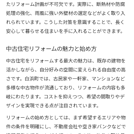
格安物件をリフォームで生まれ変わる暮らし方
たリフォーム計画が不可欠です。実際に、断熱材や防腐
格安中古住宅リフォームのメリット解説
処理の強化、雨風に強い外壁材の選定などがよく取り入
リフォームで再生する中古物件の魅力
れられています。こうした対策を意識することで、長く
安心して暮らせる住まいを手に入れることができます。
空き家バンク物件のリフォーム事例紹介
格安中古平屋リフォーム活用アイデア
中古住宅リフォームの魅力と始め方
マンションリフォームで新生活を実現
中古住宅をリフォームする最大の魅力は、既存の建物を
中古住宅リフォームで叶う白浜町の新しい日常
活かしながら、自分好みの空間に変えられる自由度の高
中古住宅リフォーム後の白浜町新生活
さです。白浜町では、古民家や一軒家、マンションなど
リフォーム済み物件で広がる暮らしの幅
多様な中古物件が流通しており、リフォームの内容も多
中古一軒家リフォームの成功ポイント
岐にわたります。コストを抑えつつ、希望の間取りやデ
平屋や戸建てリフォームの実践的手法
ザインを実現できる点が注目されています。
格安物件リフォームによる安心の毎日
リフォームの始め方としては、まず希望するエリアや物
件の条件を明確にし、不動産会社や空き家バンクなどで