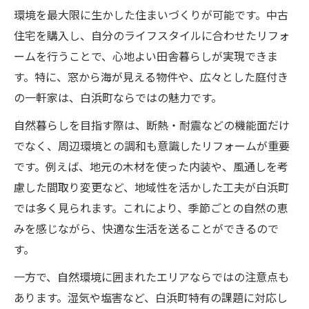
術
環境を最大限に生かした住まいづくりが可能です。中古
西牟婁郡で始める中古住宅リフォーム術
住宅を購入し、自分のライフスタイルに合わせたリフォ
中古物件とリフォームの最適な組み合わせ
ームを行うことで、心地よい田舎暮らしが実現できま
す。特に、窓から海が見える物件や、広々とした庭付き
格安物件をリフォームで快適空間に転換
の一軒家は、白浜町ならではの魅力です。
平屋中古住宅リフォームのポイント
自然暮らしを目指す際は、断熱・耐震などの機能面だけ
黒潮台中古戸建てリフォームの実例解説
でなく、周辺環境との調和も意識したリフォームが重要
田舎暮らし実現へ中古住宅リフォームのポイン
です。例えば、地元の木材を使った内装や、風通しを考
ト
慮した間取り変更など、地域性を活かした工夫が白浜町
田舎暮らし向け中古住宅リフォームの秘訣
では多く見られます。これにより、季節ごとの自然の恵
中古一軒家リフォームで叶う理想の生活
みを感じながら、快適な生活を送ることができるので
リフォームで快適な田舎暮らしを始める
す。
格安中古住宅のリフォーム活用法
一方で、自然環境に囲まれたエリアならではの注意点も
リフォーム済み住宅で田舎暮らし体験
あります。湿気や塩害など、白浜町特有の課題に対応し