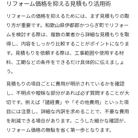
リフォーム価格を抑える見積もり活用術
リフォーム費用相場の最新動向を解説
リフォームの価格を抑えるためには、まず見積もりの取
価格別リフォーム実例に見る失敗しない選
り方が重要です。和歌山県伊都郡かつらぎ町でリフォー
択
ムを検討する際は、複数の業者から詳細な見積もりを取
実例で分かるリフォーム費用内訳のポイン
得し、内容をしっかり比較することがポイントになりま
ト
す。見積もりを依頼する際は、工事範囲や使用する材
リフォーム相場と実際の価格差を理解しよ
料、工期などの条件をできるだけ具体的に伝えましょ
う
う。
部分別リフォーム費用の目安と選び方
見積もりの項目ごとに費用が明示されているかを確認
予算内リフォームを実現するためのポイント解
し、不明点や曖昧な部分があれば必ず質問することが大
説
切です。例えば「諸経費」や「その他費用」といった項
リフォーム予算立ての基本と注意点
目には注意し、詳細な内訳を求めることで、不要な費用
費用を抑えるリフォーム優先順位決定法
を削減できる場合があります。こうした細かな確認が、
予算内に収めるリフォームプラン作成術
リフォーム価格の無駄を省く第一歩となります。