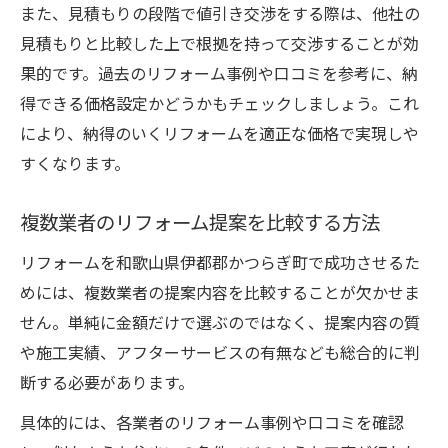
リフォーム費用増加を防ぐ工夫と対策
また、見積もりの段階で値引き交渉をする際は、他社の
予算別で考えるリフォーム内容の選び方
見積もりと比較した上で根拠を持って交渉することが効
信頼できるリフォーム業者を見極める秘訣とは
果的です。過去のリフォーム事例や口コミを参考に、納
リフォーム業者選びで重視すべきポイント
得できる価格設定かどうかもチェックしましょう。これ
により、納得のいくリフォームを適正な価格で実現しや
口コミや実績が示す信頼できる業者とは
すくなります。
リフォーム価格とサービス内容の比較法
現地調査で確認したいリフォーム業者の姿
複数業者のリフォーム提案を比較する方法
勢
リフォームを和歌山県伊都郡かつらぎ町で成功させるた
リフォーム業者のアフターサービスを活用
めには、複数業者の提案内容を比較することが欠かせま
築年数の経った住まいに最適なリフォームとは
せん。単純に金額だけで選ぶのではなく、提案内容の質
何か
や施工実績、アフターサービスの有無なども総合的に判
古い住まいのリフォーム優先ポイント
断する必要があります。
築年数別リフォームにかかる費用目安
具体的には、各業者のリフォーム事例や口コミを確認
老朽化した設備のリフォーム費用対効果