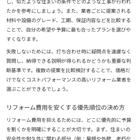
し、似たような住まいの条件でどのような工事が行われ
耐震補強や外壁塗装のリフォーム重要性
たかを参考にしましょう。また、業者ごとに提案される
部分リフォームとフルリフォームの違い
材料や設備のグレード、工期、保証内容などを比較する
費用を無駄にしないリフォーム計画づくりの流
ことで、自分の希望や予算に最も合ったプランを選びや
れ
すくなります。
リフォーム計画の立て方と費用見直し術
失敗しないためには、打ち合わせ時に疑問点を遠慮なく
段階別リフォームで価格をコントロール
質問し、納得できる説明が得られるかどうかも重要な判
リフォーム費用を抑えるスケジュール調整
断基準です。複数の提案を比較検討することで、価格だ
けでなくコストパフォーマンスの高いリフォーム業者を
見積もり比較で無駄な費用を省く方法
選ぶことができるでしょう。
リフォーム計画に必要な準備と注意点
リフォーム費用を安くする優先順位の決め方
リフォーム費用を抑えるためには、どこに優先的に予算
を割くかを明確にすることが大切です。まず、住まいの
安全性や耐久性に関わる部分（例：屋根や外壁、老朽化