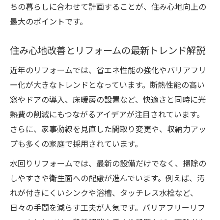
ちの暮らしに合わせて計画することが、住み心地向上の
住み心地改善に効果的なリフォーム箇所と
最大のポイントです。
は
間取り変更リフォームが生む住み心地の違
住み心地改善とリフォームの最新トレンド解説
い
近年のリフォームでは、省エネ性能の強化やバリアフリ
リフォームで家族に合った住環境を実現
ー化が大きなトレンドとなっています。断熱性能の高い
住み心地向上のための段階的リフォーム計
窓やドアの導入、床暖房の設置など、快適さと同時に光
画
熱費の削減にもつながるアイデアが注目されています。
断熱強化で感じる快適な住まいとは
さらに、家事動線を見直した間取り変更や、収納力アッ
断熱強化リフォームで実感する住み心地の
プも多くの家庭で採用されています。
変化
水回りリフォームでは、最新の設備だけでなく、掃除の
リフォーム後の断熱効果と快適さの実例紹
しやすさや衛生面への配慮が進んでいます。例えば、汚
介
れが付きにくいシンクや浴槽、タッチレス水栓など、
断熱リフォームが防ぐ結露や騒音の悩み
日々の手間を減らす工夫が人気です。バリアフリーリフ
住み心地を高める断熱工事のポイント解説