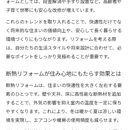
ォームとしては、段差解消や手すり設置など、高齢者や
断熱強化リフォームで得られる省エネ効果
子育て世帯にも安心な改修が増えています。
リフォーム後の暮らし心地が変わる理由
これらのトレンドを取り入れることで、快適性だけでな
リフォームで暮らし心地が向上する仕組み
く将来的な住まいの価値向上や、安心して長く暮らせる
解説
環境づくりにもつながります。リフォームを考える際
リフォーム後の住み心地変化を実感するポ
は、自分たちの生活スタイルや将来設計に合わせて、必
イント
要なポイントをしっかり見極めることが重要です。
断熱や水回りリフォームが生活に与える影
響
断熱リフォームが住み心地にもたらす効果とは
快適な住み心地を叶えるリフォーム成功事
断熱リフォームは、住まいの快適性を大きく左右する要
例
素のひとつです。壁や天井、床に高性能な断熱材を追加
リフォーム後の満足度を高める工夫と工事
することで、外気の影響を抑え室内の温度を一定に保ち
内容
やすくなります。これにより、冬は暖かく夏は涼しい環
境を実現し、エアコンや暖房の使用頻度も減らせます。