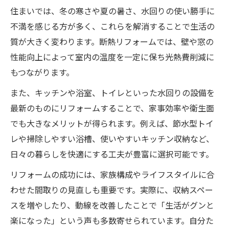
断熱リフォームの効果と住み心地の変化
住まいでは、冬の寒さや夏の暑さ、水回りの使い勝手に
住み心地を左右する断熱材選びのコツ
不満を感じる方が多く、これらを解消することで生活の
断熱リフォームで省エネと快適さを両立
質が大きく変わります。断熱リフォームでは、壁や窓の
最近注目の水回りリフォームとは
性能向上によって室内の温度を一定に保ち光熱費削減に
水回りリフォームで住み心地が大きく向上
もつながります。
住み心地を高める水回りリフォームの実例
また、キッチンや浴室、トイレといった水回りの設備を
リフォームで叶える清潔で快適な水回り空
最新のものにリフォームすることで、家事効率や衛生面
間
でも大きなメリットが得られます。例えば、節水型トイ
水回りリフォームのポイントと注意点解説
レや掃除しやすい浴槽、使いやすいキッチン収納など、
日々の暮らしを快適にする工夫が豊富に選択可能です。
リフォームによる省エネ水回り設備の導入
法
リフォームの成功には、家族構成やライフスタイルに合
家全体の住み心地改善を目指す秘訣
わせた間取りの見直しも重要です。実際に、収納スペー
リフォームで家全体の快適性を底上げする
スを増やしたり、動線を改善したことで「生活がグンと
方法
楽になった」という声も多数寄せられています。自分た