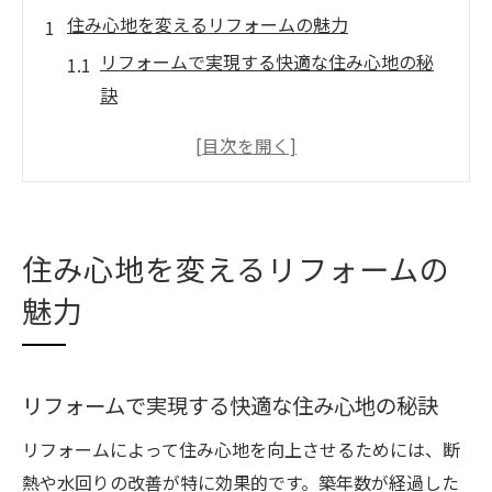
住み心地を変えるリフォームの魅力
リフォームで実現する快適な住み心地の秘
訣
住み心地改善とリフォームの最新トレンド
解説
断熱リフォームが住み心地にもたらす効果
とは
住み心地を変えるリフォームの
リフォームで長く快適に暮らすための工夫
魅力
住まい全体の価値を高めるリフォーム方法
快適な暮らしへ導く断熱リフォーム術
断熱リフォームがもたらす快適な居住空間
リフォームで実現する快適な住み心地の秘訣
リフォームで実感する断熱性能向上のポイ
リフォームによって住み心地を向上させるためには、断
ント
熱や水回りの改善が特に効果的です。築年数が経過した