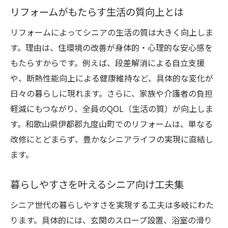
リフォーム後も続く地元工務店のサポート
リフォームがもたらす生活の質向上とは
工務店選びで失敗しないための注意事項
リフォームによってシニアの生活の質は大きく向上しま
シニア目線で考える住環境の安全対策
す。理由は、住環境の改善が身体的・心理的な安心感を
リフォームで実現するシニアの安全対策
もたらすからです。例えば、段差解消による自立支援
転倒防止や見守り設備の導入ポイント
や、断熱性能向上による健康維持など、具体的な変化が
シニアに合わせた住まいの危険箇所チェッ
日々の暮らしに現れます。さらに、家族や介護者の負担
ク
軽減にもつながり、全員のQOL（生活の質）が向上しま
す。和歌山県伊都郡九度山町でのリフォームは、単なる
安心生活を守るリフォーム設計の工夫
改修にとどまらず、豊かなシニアライフの実現に直結し
災害時も安心なシニア住環境づくり
ます。
安全対策を強化するリフォーム事例紹介
安心して長く住めるための改修実践法
暮らしやすさを叶えるシニア向け工夫集
リフォームで叶える長く快適な住まいの秘
シニア世代の暮らしやすさを実現する工夫は多岐にわた
訣
ります。具体的には、玄関のスロープ設置、浴室の滑り
将来を見据えたシニア向け改修ポイント