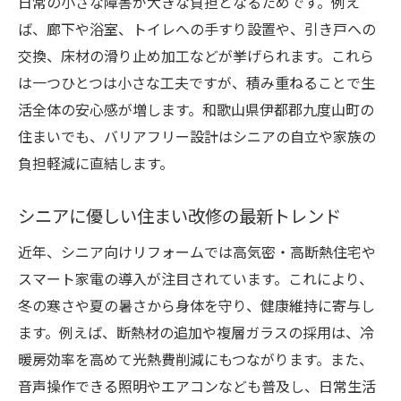
日常の小さな障害が大きな負担となるためです。例え
バリアフリー設計と快適な動線づくりのヒ
ば、廊下や浴室、トイレへの手すり設置や、引き戸への
ント
交換、床材の滑り止め加工などが挙げられます。これら
バリアフリー化が生活に与える安心感の理
は一つひとつは小さな工夫ですが、積み重ねることで生
由
活全体の安心感が増します。和歌山県伊都郡九度山町の
高気密住宅で快適さが続く理由とは
住まいでも、バリアフリー設計はシニアの自立や家族の
リフォームで高気密住宅の快適さを実感
負担軽減に直結します。
省エネと健康を両立する高気密の住まい作
り
シニアに優しい住まい改修の最新トレンド
高気密住宅リフォームのメリットと注意点
近年、シニア向けリフォームでは高気密・高断熱住宅や
シニアに最適な高断熱リフォームの方法
スマート家電の導入が注目されています。これにより、
快適な室温維持がもたらす暮らしの変化
冬の寒さや夏の暑さから身体を守り、健康維持に寄与し
ます。例えば、断熱材の追加や複層ガラスの採用は、冷
高気密住宅で安心な毎日を手に入れる
暖房効率を高めて光熱費削減にもつながります。また、
補助金活用で賢く進めるリフォーム計画
音声操作できる照明やエアコンなども普及し、日常生活
リフォーム補助金で賢く住まいを改修する