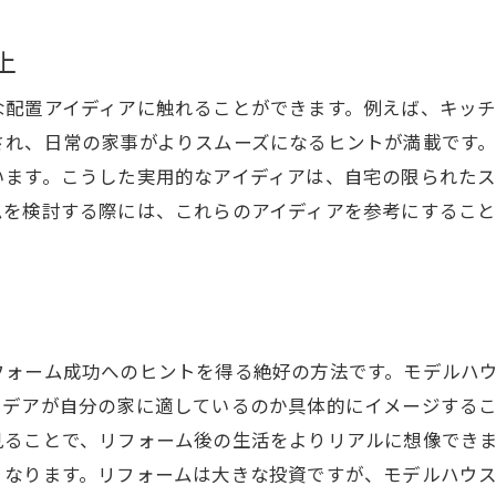
実用的なデザインの選び方
上
イフスタイルにマッチするリフォームモデルハウスの探し
な配置アイディアに触れることができます。例えば、キッ
自分に合ったリフォームの見つけ方
され、日常の家事がよりスムーズになるヒントが満載です
ライフスタイルに基づくリフォーム選択
います。こうした実用的なアイディアは、自宅の限られた
モデルハウス見学のポイントと注意点
ムを検討する際には、これらのアイディアを参考にするこ
個性を活かすリフォームの取り入れ方
モデルハウスでのリフォーム計画の立て方
理想の生活を実現するためのステップ
フォームモデルハウスで見つける革新的技術
フォーム成功へのヒントを得る絶好の方法です。モデルハ
リフォームに取り入れるべき最新技術
イデアが自分の家に適しているのか具体的にイメージする
革新的技術がもたらす住まいの未来
見ることで、リフォーム後の生活をよりリアルに想像でき
モデルハウスでの新技術体験
くなります。リフォームは大きな投資ですが、モデルハウ