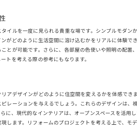
フォームモデルハウス見学で生活に革命を
性
リフォームで生活の質を向上させる方法
実際の生活空間から得る具体的アイディア
スタイルを一度に見られる貴重な場です。シンプルモダン
住まいの改善ポイントを探る
インがどのように生活空間に溶け込むかをリアルに体験で
生活習慣を変えるリフォームの力
ることが可能です。さらに、各部屋の色使いや照明の配置
ネートを考える際の参考にもなります。
モデルハウスから学ぶ機能的な改善
リフォームで日常をより快適にする秘訣
ザインと機能が融合リフォームモデルハウスのリアル体験
デザインと実用性を両立した空間作り
テリアデザインがどのように住空間を変えるかを体感でき
最新の技術を駆使したリフォーム事例
スピレーションを与えるでしょう。これらのデザインは、
さらに、現代的なインテリアは、オープンスペースを活用し
居心地の良さと利便性を追求する方法
実現します。リフォームのプロジェクトを考える上で、モ
モデルハウスで体感する統合された美しさ
リフォームで叶える理想的な住まい