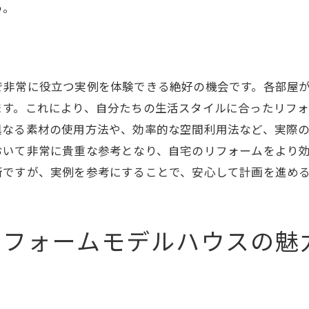
リフォームで実現するスマートホーム
う。
革新をもたらすエコ技術の取り入れ方
最新技術を活用したリフォーム事例
来の住まいをリフォームモデルハウスで先取り
で非常に役立つ実例を体験できる絶好の機会です。各部屋
未来のライフスタイルを考えるリフォーム
ます。これにより、自分たちの生活スタイルに合ったリフ
モデルハウスが示す住まいの進化
異なる素材の使用方法や、効率的な空間利用法など、実際
次世代の住環境をリフォームで実現
おいて非常に貴重な参考となり、自宅のリフォームをより
未来を見据えたリフォームの計画
断ですが、実例を参考にすることで、安心して計画を進め
持続可能な住まい作りのコツ
先進的なリフォームの実例を学ぶ
リフォームモデルハウスの魅
フォームモデルハウスで得るプロジェクト成功の秘訣
リフォームプロジェクトの計画と管理
成功するリフォームのためのステップ