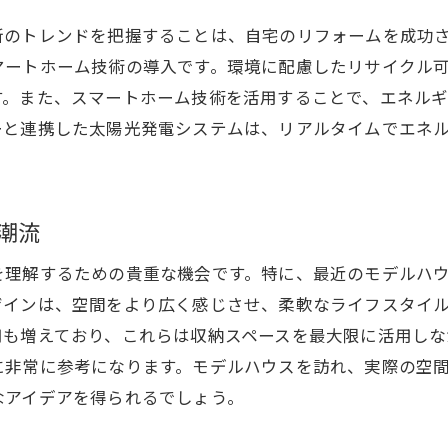
効率的なリフォームの進め方
新のトレンドを把握することは、自宅のリフォームを成功
モデルハウスで学ぶプロジェクト管理
ートホーム技術の導入です。環境に配慮したリサイクル可
リフォームの成功事例から学ぶ
す。また、スマートホーム技術を活用することで、エネル
プロジェクトを成功させるためのチーム作り
ーと連携した太陽光発電システムは、リアルタイムでエネ
潮流
を理解するための貴重な機会です。特に、最近のモデルハ
ザインは、空間をより広く感じさせ、柔軟なライフスタイ
用も増えており、これらは収納スペースを最大限に活用しな
に非常に参考になります。モデルハウスを訪れ、実際の空
なアイデアを得られるでしょう。