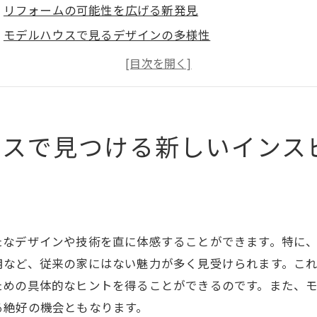
リフォームの可能性を広げる新発見
モデルハウスで見るデザインの多様性
現代的なインテリアで創造性を刺激
実用的な配置アイディアで生活を向上
リフォーム成功のヒントを得る方法
リフォーム計画に役立つ実例を体験
ウスで見つける新しいインス
新トレンドを体感リフォームモデルハウスの魅力
リフォーム業界の最新トレンド分析
モデルハウスで学ぶ新しいデザイン潮流
最新技術を取り入れた住まいの可能性
たなデザインや技術を直に体感することができます。特に
トレンドを自宅に取り入れるヒント
用など、従来の家にはない魅力が多く見受けられます。こ
リフォームで作る未来志向の空間
ための具体的なヒントを得ることができるのです。また、
る絶好の機会ともなります。
注目のリノベーションスタイルを体験